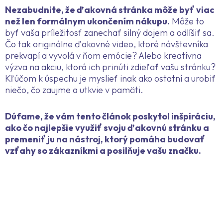
Nezabudnite, že ďakovná stránka môže byť viac
než len formálnym ukončením nákupu.
Môže to
byť vaša príležitosť zanechať silný dojem a odlíšiť sa.
Čo tak originálne ďakovné video, ktoré návštevníka
prekvapí a vyvolá v ňom emócie? Alebo kreatívna
výzva na akciu, ktorá ich prinúti zdieľať vašu stránku?
Kľúčom k úspechu je myslieť inak ako ostatní a urobiť
niečo, čo zaujme a utkvie v pamäti.
Dúfame, že vám tento článok poskytol inšpiráciu,
ako čo najlepšie využiť svoju ďakovnú stránku a
premeniť ju na nástroj, ktorý pomáha budovať
vzťahy so zákazníkmi a posilňuje vašu značku.