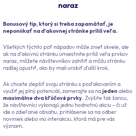
naraz
Bonusový tip, ktorý si treba zapamätať, je
neponúkať na ďakovnej stránke príliš veľa.
Všetkých týchto päť nápadov môže znieť skvele, ale
ak na ďakovnú stránku umiestnite príliš veľa prvkov
naraz, môžete návštevníkov zahltiť a môžu stránku
radšej opustiť, ako by mali urobiť ďalší krok.
Ak chcete zlepšiť svoju stránku s poďakovaním a
využiť jej plný potenciál, zamerajte sa na
jeden
alebo
maximálne dva kľúčové prvky
. Zvýšite tak šancu,
že návštevníci vykonajú jednu hodnotnú akciu – či už
ide o zdieľanie obsahu, prihlásenie sa na odber
noviniek alebo inú interakciu, ktorá má pre vás
význam.