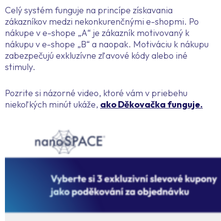
Celý systém funguje na princípe získavania
zákazníkov medzi nekonkurenčnými e-shopmi. Po
nákupe v e-shope „A“ je zákazník motivovaný k
nákupu v e-shope „B“ a naopak. Motiváciu k nákupu
zabezpečujú exkluzívne zľavové kódy alebo iné
stimuly.
Pozrite si názorné video, ktoré vám v priebehu
niekoľkých minút ukáže,
ako Děkovačka funguje.