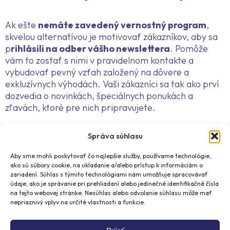
Ak ešte
nemáte zavedený vernostný program
,
skvelou alternatívou je motivovať zákazníkov, aby sa
p
rihlásili na odber vášho newslettera
. Pomôže
vám to zostať s nimi v pravidelnom kontakte a
vybudovať pevný vzťah založený na dôvere a
exkluzívnych výhodách. Vaši zákazníci sa tak ako prví
dozvedia o novinkách, špeciálnych ponukách a
zľavách, ktoré pre nich pripravujete.
Navyše im môžete pravidelne
prinášať inšpirácie
,
Správa súhlasu
tipy
alebo
zaujímavosti
, ktoré ich budú baviť a
Aby sme mohli poskytovať čo najlepšie služby, používame technológie,
zaujímať o vašu značku. Newsletter sa stane nielen
ako sú súbory cookie, na ukladanie a/alebo prístup k informáciám o
informačným kanálom, ale aj spôsobom, ako
zariadení. Súhlas s týmito technológiami nám umožňuje spracovávať
dlhodobo zaujať vašich zákazníkov a motivovať ich k
údaje, ako je správanie pri prehliadaní alebo jedinečné identifikačné čísla
ďalším nákupom. Nie ste si istí, ako začať s
na tejto webovej stránke. Nesúhlas alebo odvolanie súhlasu môže mať
nepriaznivý vplyv na určité vlastnosti a funkcie.
newsletterom?
Spoločnosť Beehive zverejnila na
svojom blogu skvelý článok:
Ako napísať
newsletter, ktorý splní vaše ciele
.
Prečítajte si ho a