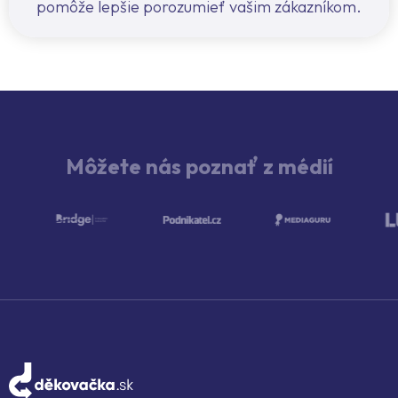
pomôže lepšie porozumieť vašim zákazníkom.
Môžete nás poznať z médií