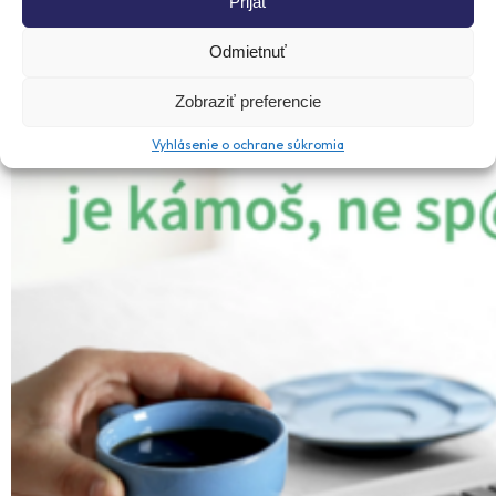
Prijať
skúste si vytvoriť svoj prvý newsletter!
Odmietnuť
Zobraziť preferencie
Vyhlásenie o ochrane súkromia