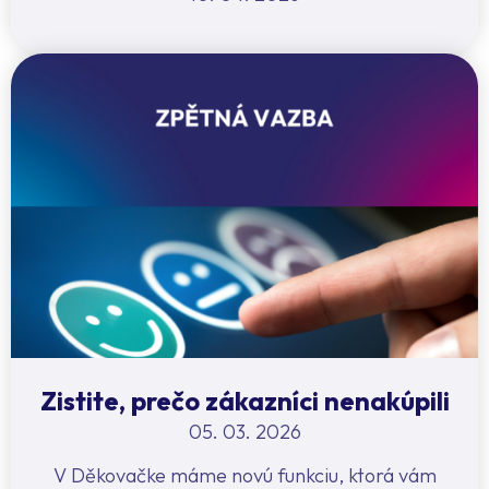
Zistite, prečo zákazníci nenakúpili
05. 03. 2026
V Děkovačke máme novú funkciu, ktorá vám