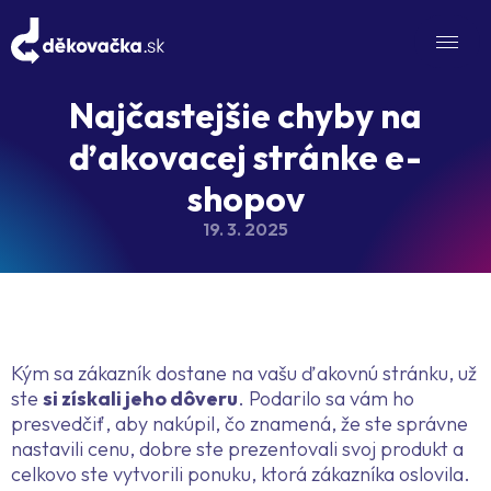
Najčastejšie chyby na
ďakovacej stránke e-
shopov
19. 3. 2025
Kým sa zákazník dostane na vašu ďakovnú stránku, už
ste
si získali jeho dôveru
. Podarilo sa vám ho
presvedčiť, aby nakúpil, čo znamená, že ste správne
nastavili cenu, dobre ste prezentovali svoj produkt a
celkovo ste vytvorili ponuku, ktorá zákazníka oslovila.