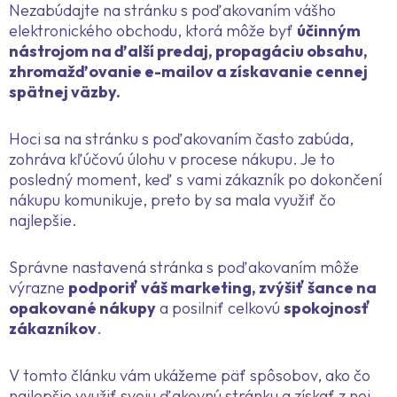
Nezabúdajte na stránku s poďakovaním vášho
elektronického obchodu, ktorá môže byť
účinným
nástrojom na ďalší predaj, propagáciu obsahu,
zhromažďovanie e-mailov a získavanie cennej
spätnej väzby.
Hoci sa na stránku s poďakovaním často zabúda,
zohráva kľúčovú úlohu v procese nákupu. Je to
posledný moment, keď s vami zákazník po dokončení
nákupu komunikuje, preto by sa mala využiť čo
najlepšie.
Správne nastavená stránka s poďakovaním môže
výrazne
podporiť váš marketing, zvýšiť šance na
opakované nákupy
a posilniť celkovú
spokojnosť
zákazníkov
.
V tomto článku vám ukážeme päť spôsobov, ako čo
najlepšie využiť svoju ďakovnú stránku a získať z nej