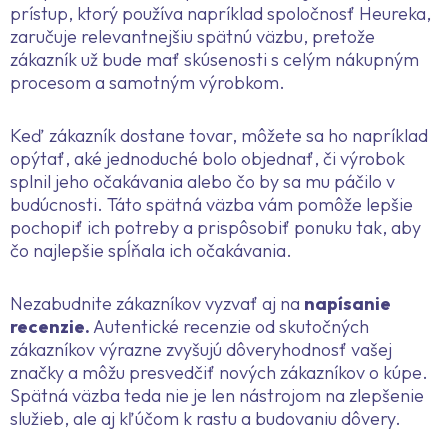
prístup, ktorý používa napríklad spoločnosť Heureka,
zaručuje relevantnejšiu spätnú väzbu, pretože
zákazník už bude mať skúsenosti s celým nákupným
procesom a samotným výrobkom.
Keď zákazník dostane tovar, môžete sa ho napríklad
opýtať, aké jednoduché bolo objednať, či výrobok
splnil jeho očakávania alebo čo by sa mu páčilo v
budúcnosti. Táto spätná väzba vám pomôže lepšie
pochopiť ich potreby a prispôsobiť ponuku tak, aby
čo najlepšie spĺňala ich očakávania.
Nezabudnite zákazníkov vyzvať aj na
napísanie
recenzie.
Autentické recenzie od skutočných
zákazníkov výrazne zvyšujú dôveryhodnosť vašej
značky a môžu presvedčiť nových zákazníkov o kúpe.
Spätná väzba teda nie je len nástrojom na zlepšenie
služieb, ale aj kľúčom k rastu a budovaniu dôvery.