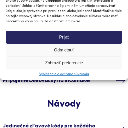
ako sú súbory cookie, na ukladanie a/alebo prístup k informáciám o
Prepojenie Děkovačky s Boldem
zariadení. Súhlas s týmito technológiami nám umožňuje spracovávať
údaje, ako je správanie pri prehliadaní alebo jedinečné identifikačné čísla
na tejto webovej stránke. Nesúhlas alebo odvolanie súhlasu môže mať
Pripojenie Děkovačky k Brevu
nepriaznivý vplyv na určité vlastnosti a funkcie.
Pripojenie Děkovačky na Mailchimp
Prijať
Pripojenie Děkovačky na MailerLite
Odmietnuť
Zobraziť preferencie
Pripojenie Děkovačky na Klaviyo
Vyhlásenie o ochrane súkromia
Pripojenie Děkovačky na Incomaker
Návody
Jedinečné zľavové kódy pre každého