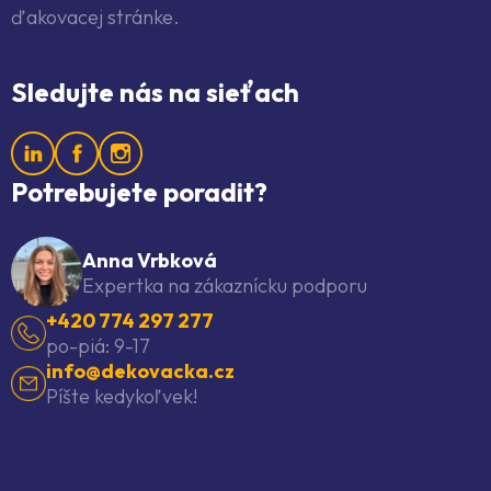
ďakovacej stránke.
Sledujte nás na sieťach
Potrebujete poradit?
Anna Vrbková
Expertka na zákaznícku podporu
+420 774 297 277
po-piá: 9-17
info@dekovacka.cz
Píšte kedykoľvek!